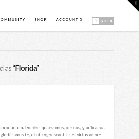
T
t
W
COMMUNITY
SHOP
ACCOUNT
$
0.00
ed as
“Florida”
oc productum. Domine, quaesumus, per nos, glorificamus
lorificamus te, et ut cognoscant te, et virtus amore